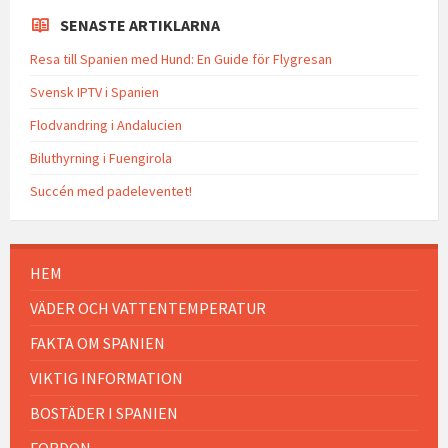
SENASTE ARTIKLARNA
Resa till Spanien med Hund: En Guide för Flygresan
Svensk IPTV i Spanien
Flodvandring i Andalucien
Biluthyrning i Fuengirola
Succén med padeleventet!
HEM
VÄDER OCH VATTENTEMPERATUR
FAKTA OM SPANIEN
VIKTIG INFORMATION
BOSTÄDER I SPANIEN
FORDON