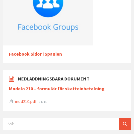
Facebook Sidor i Spanien
NEDLADDNINGSBARA DOKUMENT
Modelo 210 – formulär för skatteinbetalning
File
mod210.pdf
940 kB
size:
SEARCH: