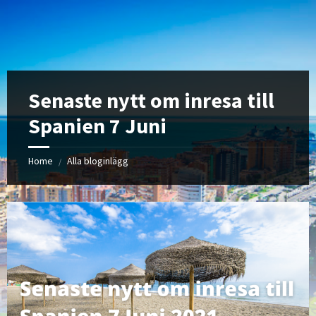
Skip
Skip
Skip
Skip
to
to
to
to
content
left
right
footer
sidebar
sidebar
Senaste nytt om inresa till
Spanien 7 Juni
Home
Alla bloginlägg
/