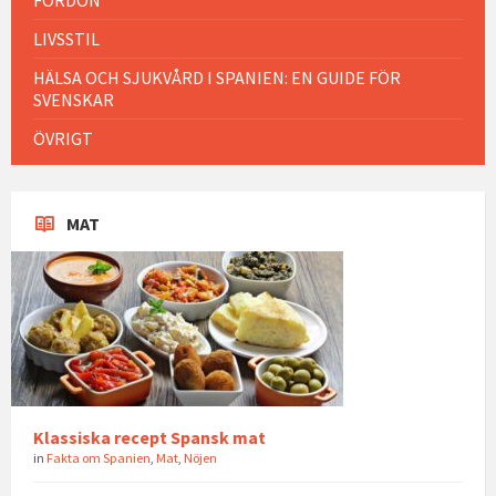
LIVSSTIL
HÄLSA OCH SJUKVÅRD I SPANIEN: EN GUIDE FÖR
SVENSKAR
ÖVRIGT
MAT
Klassiska recept Spansk mat
in
Fakta om Spanien
,
Mat
,
Nöjen