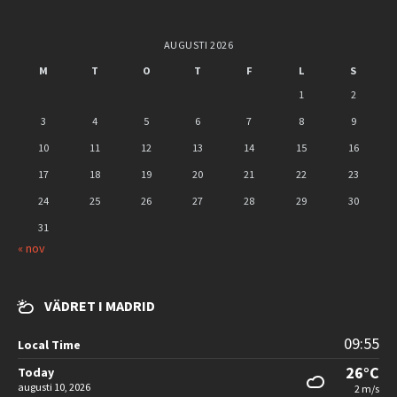
AUGUSTI 2026
M
T
O
T
F
L
S
1
2
3
4
5
6
7
8
9
10
11
12
13
14
15
16
17
18
19
20
21
22
23
24
25
26
27
28
29
30
31
« nov
VÄDRET I MADRID
09:55
Local Time
26°C
Today
augusti 10, 2026
2 m/s