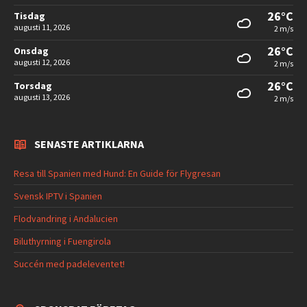
26°C
Tisdag
augusti 11, 2026
2 m/s
26°C
Onsdag
augusti 12, 2026
2 m/s
26°C
Torsdag
augusti 13, 2026
2 m/s
SENASTE ARTIKLARNA
Resa till Spanien med Hund: En Guide för Flygresan
Svensk IPTV i Spanien
Flodvandring i Andalucien
Biluthyrning i Fuengirola
Succén med padeleventet!