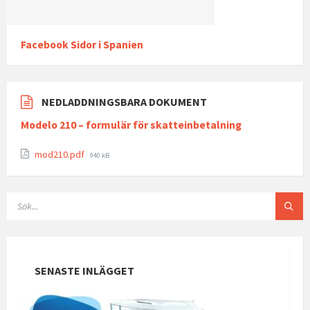
Facebook Sidor i Spanien
NEDLADDNINGSBARA DOKUMENT
Modelo 210 – formulär för skatteinbetalning
File
mod210.pdf
940 kB
size:
SEARCH:
SENASTE INLÄGGET