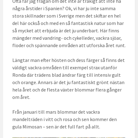
Ofta får jag frågan om det inte är tråkigt att inte ha
några årstider i Spanien? Ok, vi har ju inte samma
stora skillnader som i Sverige men det skiftar en hel
del här också och med en så fantastisk natur som har
så mycket att erbjuda är det ju underbart. Här finns
mängder med vandring- och cykelleder, vackra sjöar,
floder och spännande områden att utforska året runt.
Längtar man efter hösten och dess färger så finns det
väldigt vackra områden till exempel strax utanför
Ronda där trädens blad ändrar färg till intensiv gult
och orange. Annars är det ju fantastiskt grönt nästan
hela året och de flesta växter blommar flera gånger
om året.
Från januari till mars blommar det vackra
mandelträden i vitt och rosa och sen kommer den
gula Mimosan – sen är det full fart på allt.